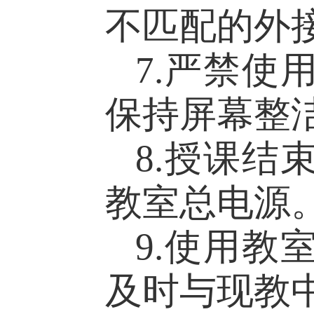
不匹配的外
7.
严禁
使
保持屏幕整
8.授课结
教室总
电源
9.
使用教
及时与
现教